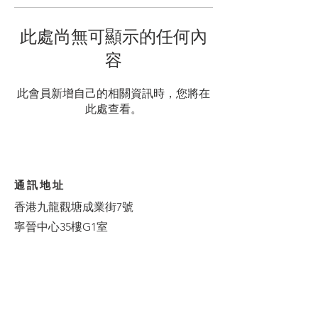
此處尚無可顯示的任何內
容
此會員新增自己的相關資訊時，您將在
此處查看。
通訊地址
香港九龍觀塘成業街7號
寧晉中心35樓G1室
服務時間
星期一至五：9am -7pm
星期六：10am - 1pm
星期日及公眾假期: 休息