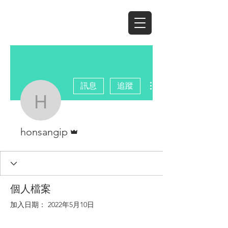
更多動作
訊息
追蹤
honsangip
管理員
honsangip
個人檔案
加入日期： 2022年5月10日