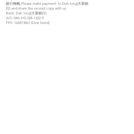
銀行轉帳:Please make payment to Dah Sing(大新銀
行) and share the receipt copy with us.
Bank: Dah Sing(大新銀行)
A/C: 040-310-328-1322-9
FPS: 162873061 (One Seed)
通訊地址
香港九龍觀塘成業街7號
寧晉中心35樓G1室
服務時間
星期一至五：9am -7pm
星期六：10am - 1pm
星期日及公眾假期: 休息
WhatsApp
(852) 5916 8152