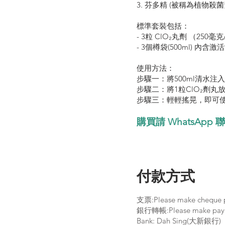
3. 芬多精 (被稱為植物殺
標準套裝包括：
- 3粒 ClO₂丸劑 （250毫
- 3個樽袋(500ml) 內含激活液
使用方法：
步驟一：將500ml清水注入
步驟二：將1粒ClO₂劑丸
步驟三：輕輕搖晃，即可使
購買請 WhatsApp 
付款方式
支票:Please make cheque p
銀行轉帳:Please make payme
Bank: Dah Sing(大新銀行