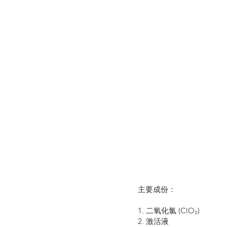
主要成份：
1. 二氧化氯 (ClO₂)
2. 激活液