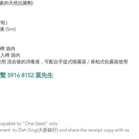
菌素的天然抗菌劑)
克/粒）
 (5ml)
樽 袋內
放入樽 袋內
用 混合後的消毒液，可配合手提式噴霧器 / 座枱式化霧器使用
聯繫
5916 8152
葉先生
ayable to "One Seed" only
nt to Dah Sing(大新銀行) and share the receipt copy with us.
)