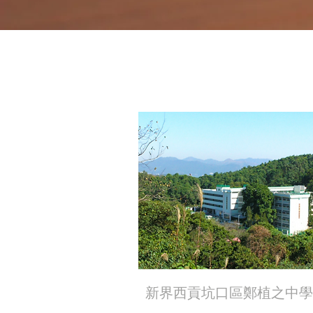
新界西貢坑口區鄭植之中學