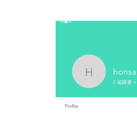
首頁
honsa
honsangi
0
追蹤者
Profile