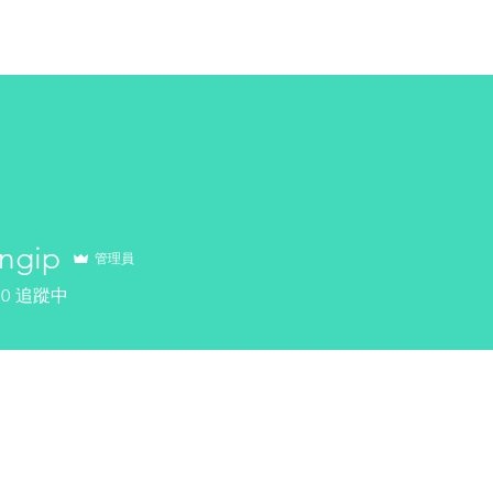
關於我們
服務範圍
產品系列
客戶案例
聯絡我們
ngip
管理員
p
0
追蹤中