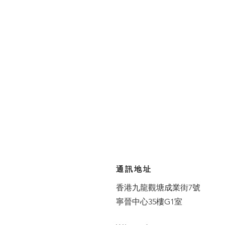
通訊地址
香港九龍觀塘成業街7號
寧晉中心35樓G1室